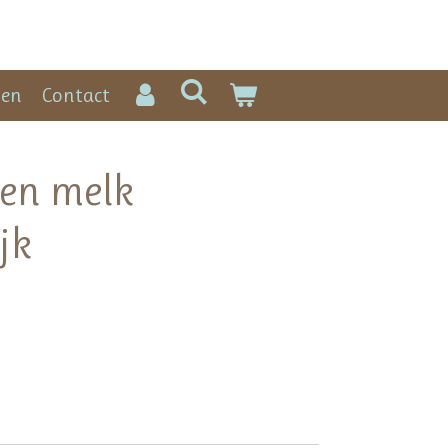
gen
Contact
en melk
jk