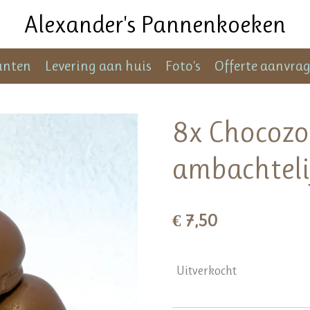
Alexander's Pannenkoeken
unten
Levering aan huis
Foto's
Offerte aanvra
8x Chocozo
ambachteli
€ 7,50
Uitverkocht